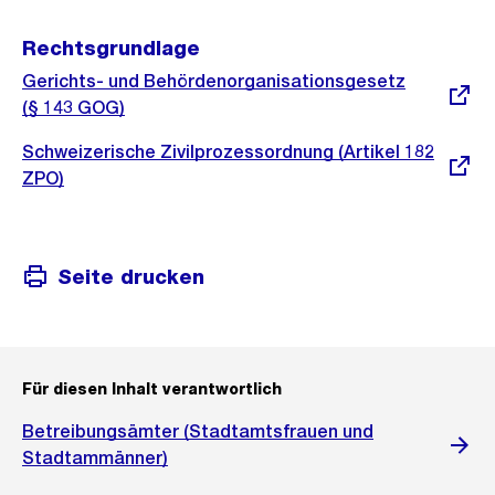
Rechtsgrundlage
Externer
Gerichts- und Behördenorganisationsgesetz
Link:
(§ 143 GOG)
Externer
Schweizerische Zivilprozessordnung (Artikel 182
Link:
ZPO)
Seite drucken
Für diesen Inhalt verantwortlich
Betreibungsämter (Stadtamtsfrauen und
Stadtammänner)