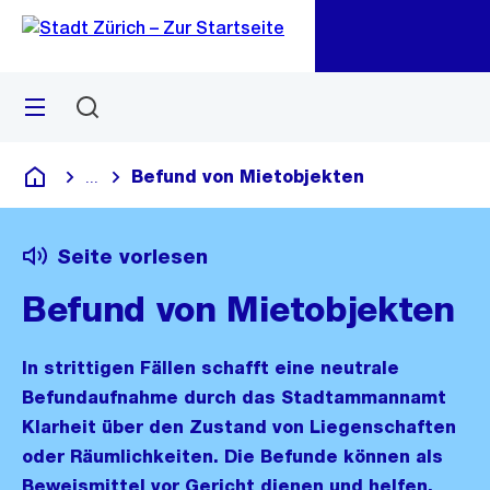
Zu
Zu
Sprunglink
Navigation
Menü
Suchen
M
öf
Befund von Mietobjekten
...
Blende alle Breadcrumbs ein
Deutsch
Seite vorlesen
Befund von Mietobjekten
In strittigen Fällen schafft eine neutrale
Befundaufnahme durch das Stadtammannamt
Klarheit über den Zustand von Liegenschaften
oder Räumlichkeiten. Die Befunde können als
Beweismittel vor Gericht dienen und helfen,