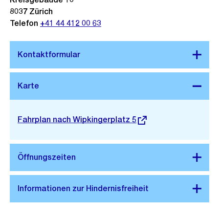
8037
Zürich
Telefon
+41 44 412 00 63
Stadtplan 3D
Externer
Fahrplan nach Wipkingerplatz 5
Link: