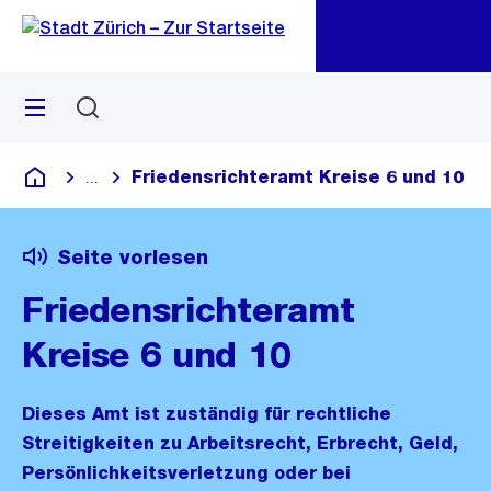
Zu
Zu
Sprunglink
Navigation
Menü
Suchen
M
öf
Friedensrichteramt Kreise 6 und 10
...
Blende alle Breadcrumbs ein
Deutsch
Seite vorlesen
Friedensrichteramt
Kreise 6 und 10
Dieses Amt ist zuständig für rechtliche
Streitigkeiten zu Arbeitsrecht, Erbrecht, Geld,
Persönlichkeitsverletzung oder bei