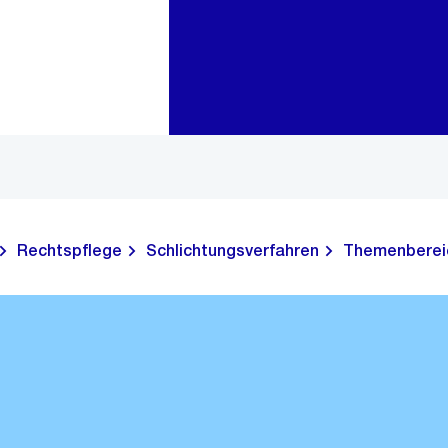
Zur Bereichsauswahl
Zum Inhalt
Rechtspflege
Schlichtungsverfahren
Themenberei