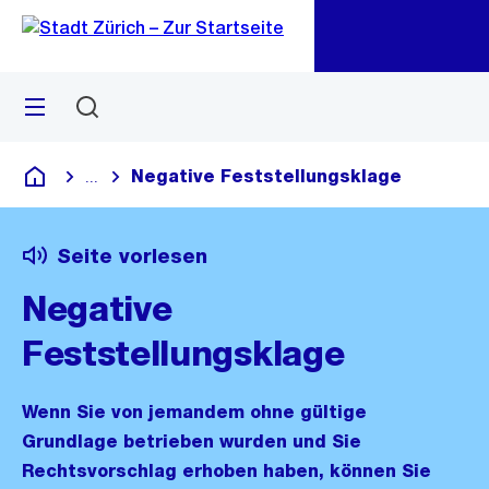
Zu
Zu
Sprunglink
Navigation
Menü
Suchen
M
öf
Negative Feststellungsklage
...
Blende alle Breadcrumbs ein
Deutsch
Seite vorlesen
Negative
Feststellungsklage
Wenn Sie von jemandem ohne gültige
Grundlage betrieben wurden und Sie
Rechtsvorschlag erhoben haben, können Sie