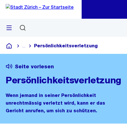
Zu
Zu
Sprunglink
Navigation
Menü
Suchen
M
öf
Persönlichkeitsverletzung
...
Blende alle Breadcrumbs ein
Deutsch
Seite vorlesen
Persönlichkeitsverletzung
Wenn jemand in seiner Persönlichkeit
unrechtmässig verletzt wird, kann er das
Gericht anrufen, um sich zu schützen.