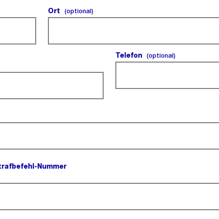
Ort
(optional).
(optional)
Telefon
(optional).
(optional)
ld).
trafbefehl-Nummer