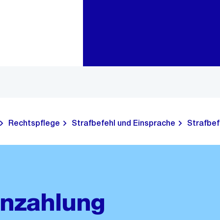
Zur Bereichsauswahl
Zum Inhalt
Rechtspflege
Strafbefehl und Einsprache
Strafbef
enzahlung