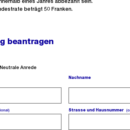
nnerhalb eines Jahres abbezahlt sein.
ndestrate beträgt 50 Franken.
g beantragen
l).
Neutrale Anrede
Nachname
(Pflichtfeld).
(optional).
Strasse und Hausnummer
ional)
(o