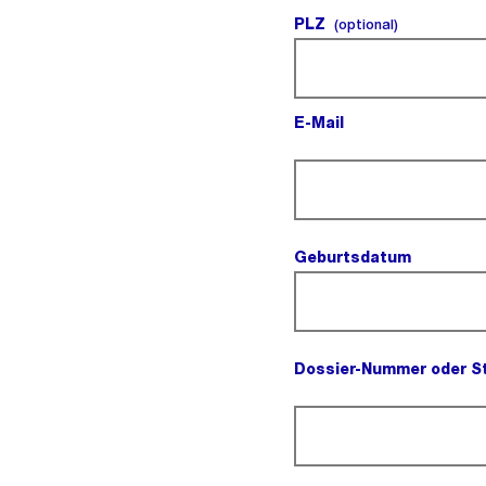
PLZ
(optional).
(optional)
E-Mail
(Pflichtfeld).
Geburtsdatum
(Pflichtfe
Dossier-Nummer oder S
(Pflichtfeld).