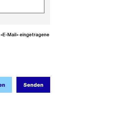
d «E-Mail» eingetragene
en
Senden