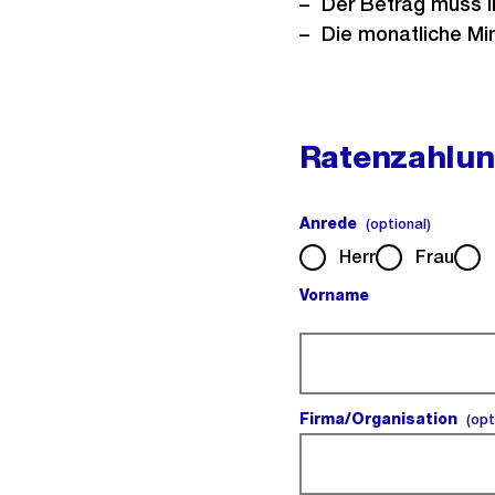
Der Betrag muss i
Die monatliche Mi
Ratenzahlun
Anrede
(optiona
(optional)
Herr
Frau
Vorname
(Pflichtfeld).
Firma/Organisation
(opt