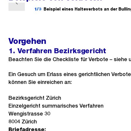
V
1/3
Beispiel eines Halteverbots an der Bulli
o
r
h
e
Vorgehen
r
1. Verfahren Bezirksgericht
i
Beachten Sie die Checkliste für Verbote – siehe 
g
e
Ein Gesuch um Erlass eines gerichtlichen Verbote
s
können Sie einreichen an:
Bezirksgericht Zürich
Einzelgericht summarisches Verfahren
Wengistrasse 30
8004 Zürich
Briefadresse: