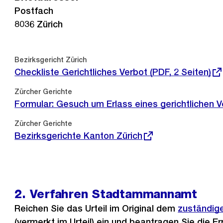
Postfach
8036 Zürich
Externer
Bezirksgericht Zürich
Link:
Checkliste Gerichtliches Verbot (PDF, 2 Seiten)
Externer
Zürcher Gerichte
Link:
Formular: Gesuch um Erlass eines gerichtlichen 
Externer
Zürcher Gerichte
Link:
Bezirksgerichte Kanton Zürich
2. Verfahren Stadtammannamt
Reichen Sie das Urteil im Original dem
zuständi
(vermerkt im Urteil) ein und beantragen Sie die E