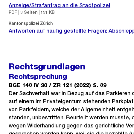
Anzeige/Strafantrag an die Stadtpolizei
PDF | 3 Seiten | 131 KB
Externer
Kantonspolizei Zürich
Link:
Antworten auf häufig gestellte Fragen: Abschlep
Rechtsgrundlagen
Rechtsprechung
BGE 148 IV 30 / ZR 121 (2022) S. 89
Der Sachverhalt war in Bezug auf das Parkieren 
auf einem im Privateigentum stehenden Parkplatz
von Parkfeldern, welche der Allgemeinheit entgelt
standen, unbestritten. Beurteilt werden musste, 
wegen Widerhandlung gegen das gerichtliche Ver
gesprochen werden kann, weil sie die bezahlte (u