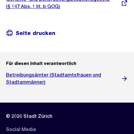
Link:
(§ 147 Abs. 1 lit. b GOG)
Seite drucken
Für diesen Inhalt verantwortlich
Betreibungsämter (Stadtamtsfrauen und
Stadtammänner)
© 2026 Stadt Zürich
Social Media