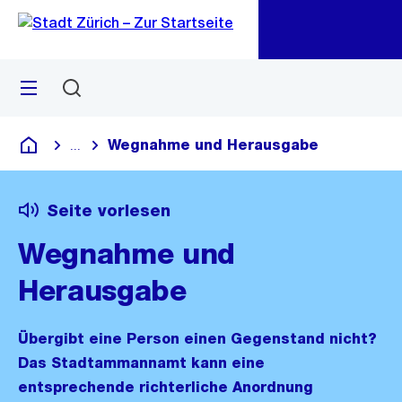
Zu
Zu
Sprunglink
Navigation
Menü
Suchen
M
öf
Wegnahme und Herausgabe
...
Blende alle Breadcrumbs ein
Deutsch
Seite vorlesen
Wegnahme und
Herausgabe
Übergibt eine Person einen Gegenstand nicht?
Das Stadtammannamt kann eine
entsprechende richterliche Anordnung