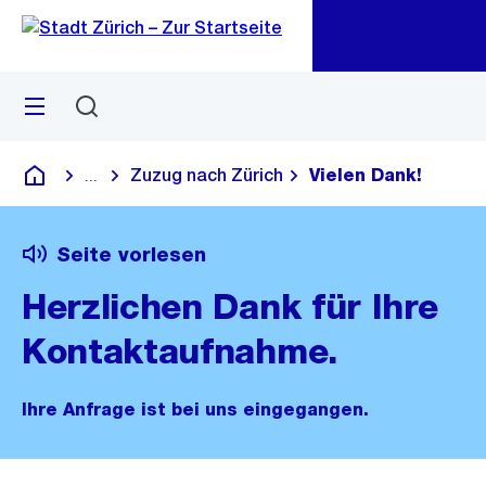
Zu
Zu
Sprunglink
Navigation
Menü
Suchen
M
öf
Zuzug nach Zürich
Vielen Dank!
...
Blende alle Breadcrumbs ein
Deutsch
Seite vorlesen
Herzlichen Dank für Ihre
Kontaktaufnahme.
Ihre Anfrage ist bei uns eingegangen.