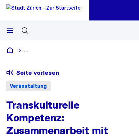
Zu
Zu
Sprunglink
Navigation
Menü
Suchen
M
öf
...
Blende alle Breadcrumbs ein
Deutsch
Seite vorlesen
Veranstaltung
Transkulturelle
Kompetenz:
Zusammenarbeit mit