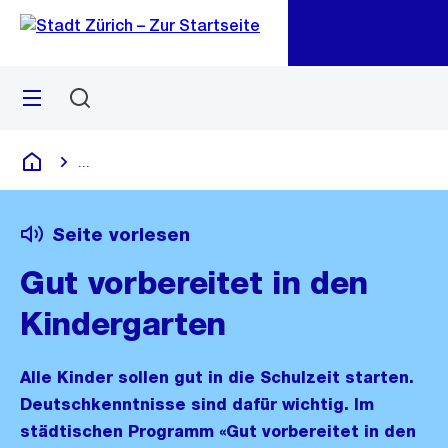
Zu
Zu
Sprunglink
Navigation
Menü
Suchen
M
öf
...
Blende alle Breadcrumbs ein
Deutsch
Seite vorlesen
Gut vorbereitet in den
Kindergarten
Alle Kinder sollen gut in die Schulzeit starten.
Deutschkenntnisse sind dafür wichtig. Im
städtischen Programm «Gut vorbereitet in den