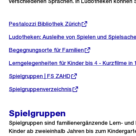
verschiedenen Sprachen. In Ludotheken können S
Externer
Pestalozzi Bibliothek Zürich
Link:
Ludotheken: Ausleihe von Spielen und Spielsach
Externer
Begegnungsorte für Familien
Link:
Externer
Lerngelegenheiten für Kinder bis 4 - Kurzfilme in
Link:
Externer
Spielgruppen | FS ZAHD
Link:
Externer
Spielgruppenverzeichnis
Link:
Spielgruppen
Spielgruppen sind familienergänzende Lern- und 
Kinder ab zweieinhalb Jahren bis zum Kindergarte