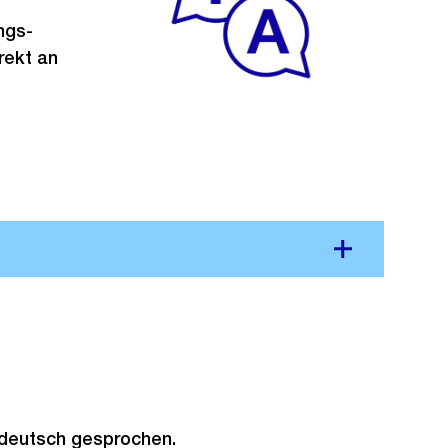
ngs-
rekt an
rdeutsch gesprochen.