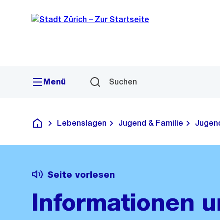
Sprunglink
Navigation
Menü
Suchen
Lebenslagen
Jugend & Familie
Jugend
Deutsch
Seite vorlesen
Informationen u