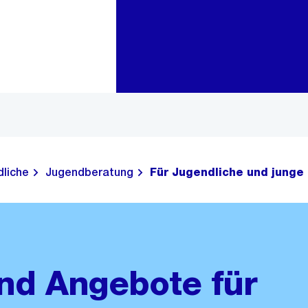
Zur Bereichsauswahl
Zum Inhalt
liche
Jugendberatung
Für Jugendliche und jung
nd Angebote für