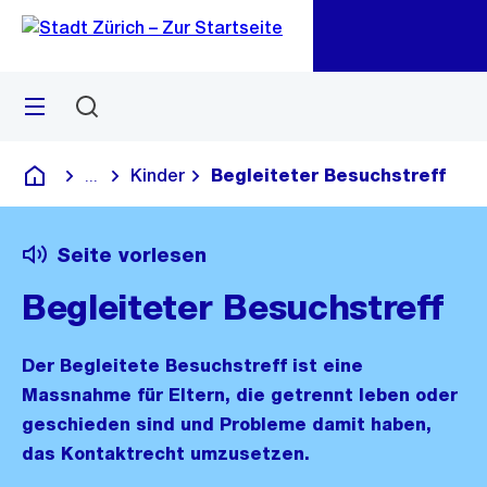
Zu
Zu
Sprunglink
Navigation
Menü
Suchen
M
öf
Kinder
Begleiteter Besuchstreff
...
Blende alle Breadcrumbs ein
Deutsch
Seite vorlesen
Begleiteter Besuchstreff
Der Begleitete Besuchstreff ist eine
Massnahme für Eltern, die getrennt leben oder
geschieden sind und Probleme damit haben,
das Kontaktrecht umzusetzen.