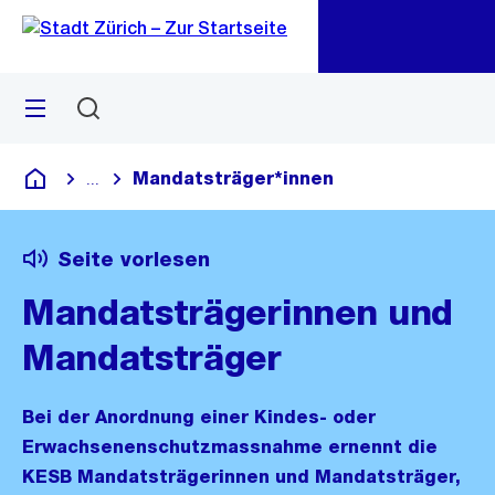
Zu
Zu
Sprunglink
Navigation
Menü
Suchen
M
öf
Mandatsträger*innen
...
Blende alle Breadcrumbs ein
Deutsch
Seite vorlesen
Mandatsträgerinnen und
Mandatsträger
Bei der Anordnung einer Kindes- oder
Erwachsenenschutzmassnahme ernennt die
KESB Mandatsträgerinnen und Mandatsträger,