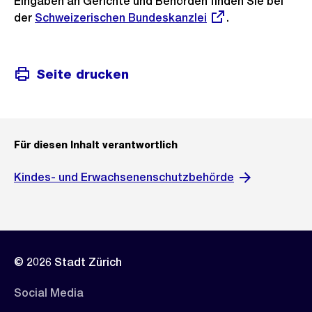
Eingaben an Gerichte und Behörden finden Sie bei
der
Externer
Schweizerischen Bundeskanzlei
.
Link:
Seite drucken
Für diesen Inhalt verantwortlich
Kindes- und Erwachsenenschutzbehörde
© 2026 Stadt Zürich
Social Media