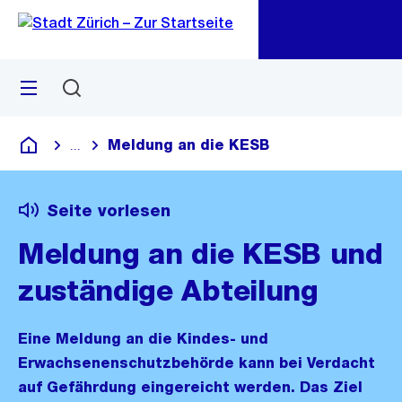
Zu
Zu
Sprunglink
Navigation
Menü
Suchen
M
öf
Meldung an die KESB
...
Blende alle Breadcrumbs ein
Deutsch
Seite vorlesen
Meldung an die KESB und
zuständige Abteilung
Eine Meldung an die Kindes- und
Erwachsenenschutzbehörde kann bei Verdacht
auf Gefährdung eingereicht werden. Das Ziel