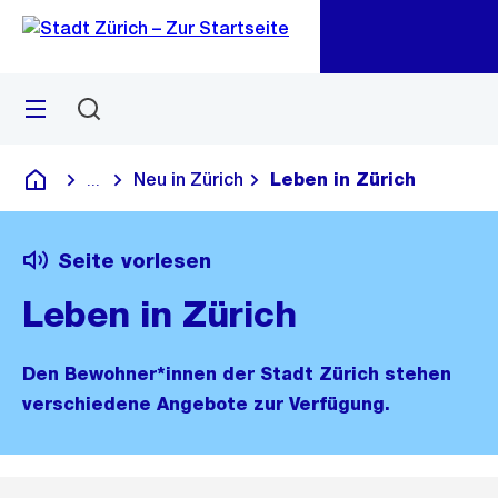
Zu
Zu
Sprunglink
Navigation
Menü
Suchen
M
öf
Neu in Zürich
Leben in Zürich
...
Blende alle Breadcrumbs ein
Deutsch
Seite vorlesen
Leben in Zürich
Den Bewohner*innen der Stadt Zürich stehen
verschiedene Angebote zur Verfügung.