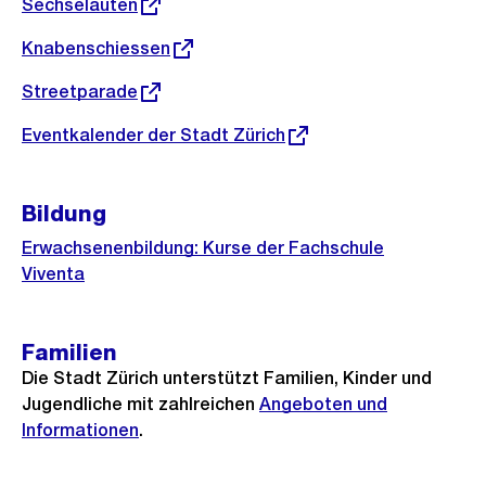
Externer
Sechseläuten
Link:
Externer
Knabenschiessen
Link:
Externer
Streetparade
Link:
Externer
Eventkalender der Stadt Zürich
Link:
Bildung
Erwachsenenbildung: Kurse der Fachschule
Viventa
Familien
Die Stadt Zürich unterstützt Familien, Kinder und
Jugendliche mit zahlreichen
Angeboten und
Informationen
.