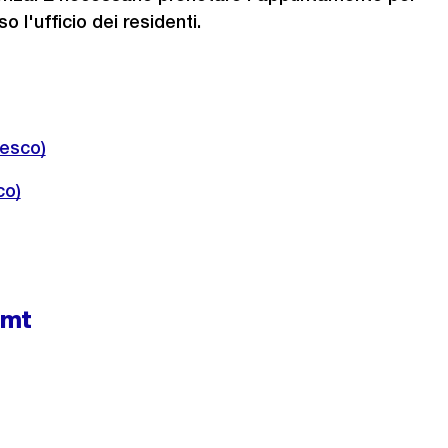
o l'ufficio dei residenti.
desco)
co)
amt