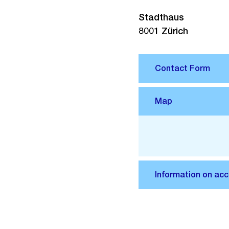
Stadthaus
8001
Zürich
Pianta 3D
della città