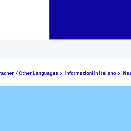
Go to main navigation
Go to content
rachen / Other Languages
Informazioni in italiano
Nuo