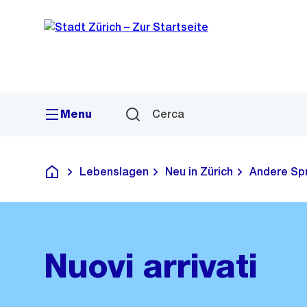
Quick
Navigazione
Link
Menu
Cerca
Lebenslagen
Neu in Zürich
Andere Sp
Deutsch
Nuovi arrivati