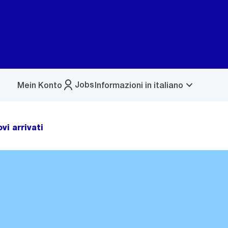
Jobs
Mein Konto
Informazioni in italiano
Apri
Apri
Selezione
menu
menu
lingua
vi arrivati