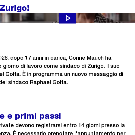
Zurigo!
care su Youtube e selezionare i sottotitoli nella lingua desiderata (
026, dopo 17 anni in carica, Corine Mauch ha
o giorno di lavoro come sindaco di Zurigo. Il suo
l Golta. È in programma un nuovo messaggio di
del sindaco Raphael Golta.
e e primi passi
ivate devono registrarsi entro 14 giorni presso la
denza. È necessario prenotare l'appuntamento per