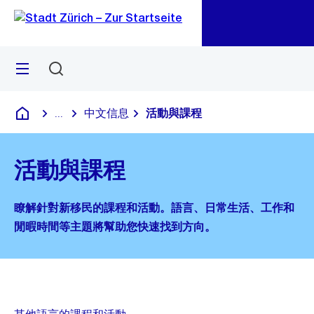
Go
Go
Quick
Navigation
Link
Menü
Suchen
M
M
S
öf
öf
中文信息
活動與課程
...
Blende alle Breadcrumbs ein
Deutsch
活動與課程
瞭解針對新移民的課程和活動。語言、日常生活、工作和
閒暇時間等主題將幫助您快速找到方向。