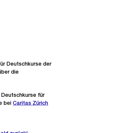
ür Deutschkurse der
über die
 Deutschkurse für
e bei
Externer
Caritas Zürich
Link: