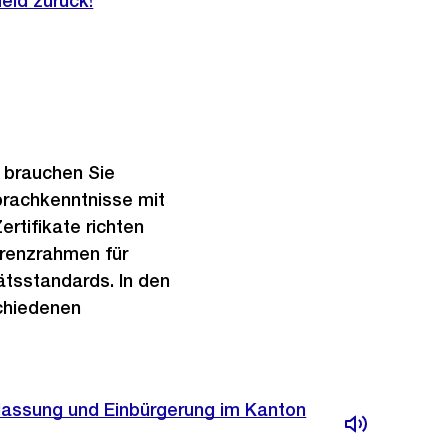
eld zurück!
 brauchen Sie
prachkenntnisse mit
rtifikate richten
renzrahmen für
ätsstandards. In den
schiedenen
rlassung und Einbürgerung im Kanton