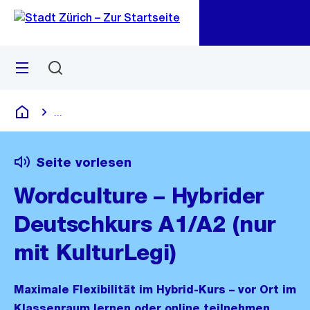
Zu
Zu
Sprunglink
Navigation
Menü
Suchen
M
öf
...
Blende alle Breadcrumbs ein
Deutsch
Seite vorlesen
Wordculture – Hybrider
Deutschkurs A1/A2 (nur
mit KulturLegi)
Maximale Flexibilität im Hybrid-Kurs – vor Ort im
Klassenraum lernen oder online teilnehmen.