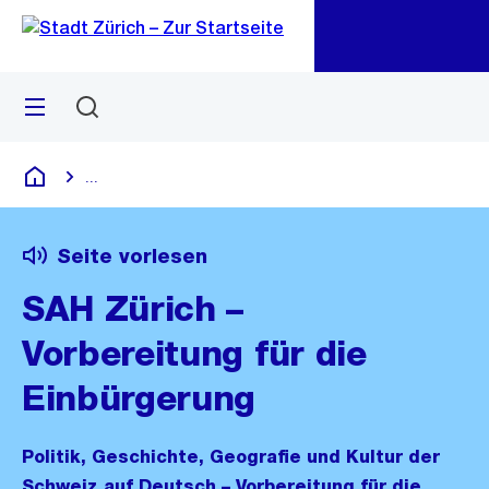
Zu
Zu
Sprunglink
Navigation
Menü
Suchen
M
öf
...
Blende alle Breadcrumbs ein
Deutsch
Seite vorlesen
SAH Zürich –
Vorbereitung für die
Einbürgerung
Politik, Geschichte, Geografie und Kultur der
Schweiz auf Deutsch – Vorbereitung für die