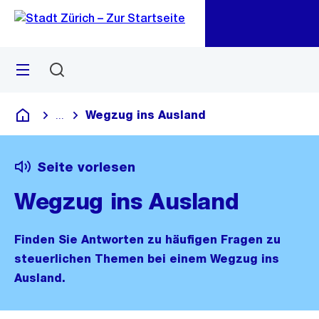
Zu
Zu
Sprunglink
Navigation
Menü
Suchen
M
öf
Wegzug ins Ausland
...
Blende alle Breadcrumbs ein
Deutsch
Seite vorlesen
Wegzug ins Ausland
Finden Sie Antworten zu häufigen Fragen zu
steuerlichen Themen bei einem Wegzug ins
Ausland.