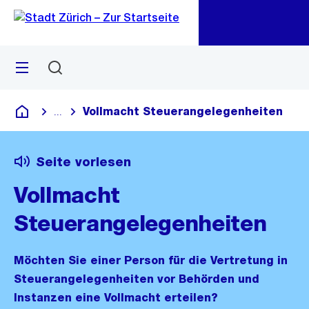
Zu
Zu
Sprunglink
Navigation
Menü
Suchen
M
öf
Vollmacht Steuerangelegenheiten
...
Blende alle Breadcrumbs ein
Deutsch
Seite vorlesen
Vollmacht
Steuerangelegenheiten
Möchten Sie einer Person für die Vertretung in
Steuerangelegenheiten vor Behörden und
Instanzen eine Vollmacht erteilen?