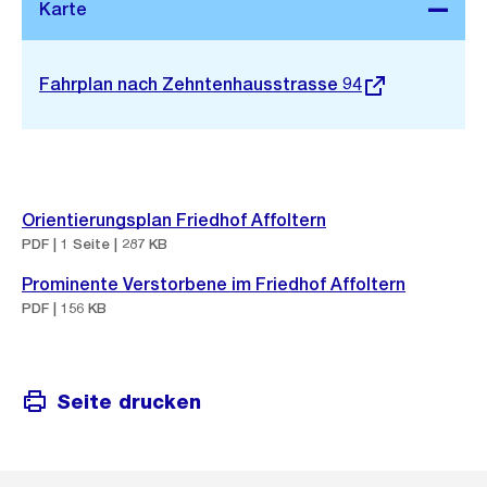
Stadtplan 3D
Externer
Fahrplan nach Zehntenhausstrasse 94
Link:
Orientierungsplan Friedhof Affoltern
PDF | 1 Seite | 287 KB
Prominente Verstorbene im Friedhof Affoltern
PDF | 156 KB
Seite drucken