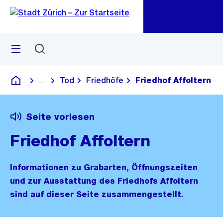
Zu
Zu
Sprunglink
Navigation
Menü
Suchen
M
öf
Tod
Friedhöfe
Friedhof Affoltern
...
Blende alle Breadcrumbs ein
Deutsch
Seite vorlesen
Friedhof Affoltern
Informationen zu Grabarten, Öffnungszeiten
und zur Ausstattung des Friedhofs Affoltern
sind auf dieser Seite zusammengestellt.