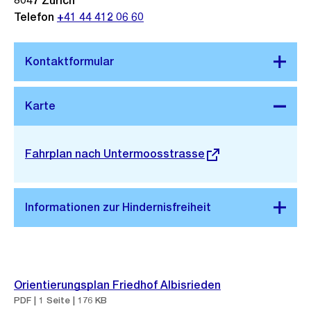
8047
Zürich
Telefon
+41 44 412 06 60
Stadtplan 3D
Externer
Fahrplan nach Untermoosstrasse
Link:
Orientierungsplan Friedhof Albisrieden
PDF | 1 Seite | 176 KB