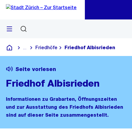
Zu
Zu
Sprunglink
Navigation
Menü
Suchen
M
öf
Friedhöfe
Friedhof Albisrieden
...
Blende alle Breadcrumbs ein
Deutsch
Seite vorlesen
Friedhof Albisrieden
Informationen zu Grabarten, Öffnungszeiten
und zur Ausstattung des Friedhofs Albisrieden
sind auf dieser Seite zusammengestellt.