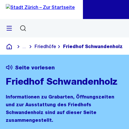
Zu
Zu
Sprunglink
Navigation
Menü
Suchen
M
öf
Friedhöfe
Friedhof Schwandenholz
...
Blende alle Breadcrumbs ein
Deutsch
Seite vorlesen
Friedhof Schwandenholz
Informationen zu Grabarten, Öffnungszeiten
und zur Ausstattung des Friedhofs
Schwandenholz sind auf dieser Seite
zusammengestellt.