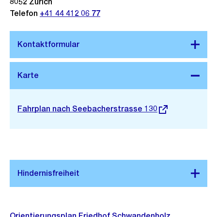
8052
Zürich
Telefon
+41 44 412 06 77
Stadtplan 3D
Externer
Fahrplan nach Seebacherstrasse 130
Link:
Orientierungsplan Friedhof Schwandenholz