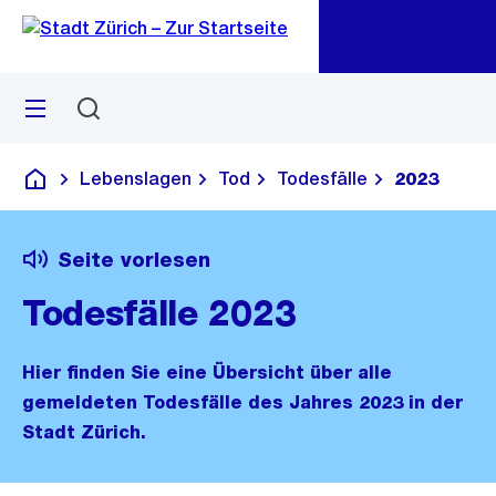
Zu
Zu
Sprunglink
Navigation
Menü
Suchen
M
öf
Lebenslagen
Tod
Todesfälle
2023
Deutsch
Seite vorlesen
Todesfälle 2023
Hier finden Sie eine Übersicht über alle
gemeldeten Todesfälle des Jahres 2023 in der
Stadt Zürich.