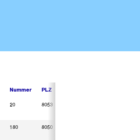
Nummer
PLZ
Ort
Sterbedatum
20
8053
Zürich
09.03.2023
180
8050
Zürich
24.02.2023