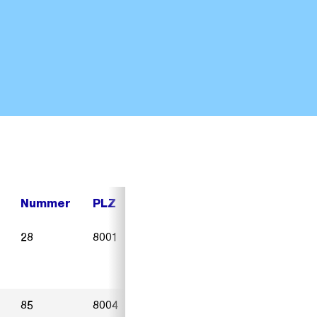
Nummer
PLZ
Ort
Sterbedatum
28
8001
Zürich
06.05.2023
85
8004
Zürich
06.05.2023