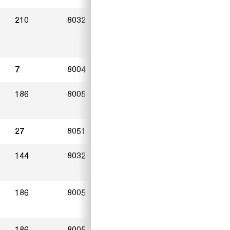
210
8032
Zürich
20.05.2023
7
8004
Zürich
18.02.2022
186
8005
Zürich
08.05.2023
27
8051
Zürich
19.04.2023
144
8032
Zürich
07.05.2023
186
8005
Zürich
30.04.2023
186
8005
Zürich
09.02.2023