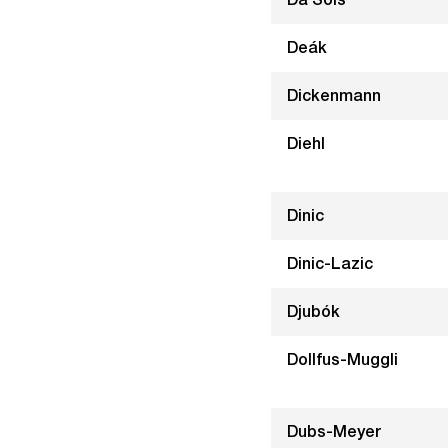
Deák
Dickenmann
Diehl
Dinic
Dinic-Lazic
Djubók
Dollfus-Muggli
Dubs-Meyer