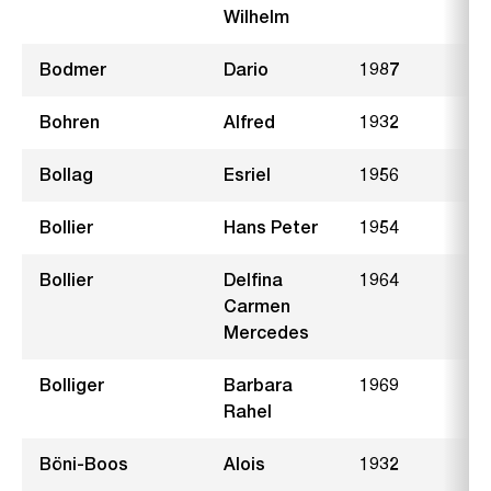
Wilhelm
Bodmer
Dario
1987
M
Bohren
Alfred
1932
C
Bollag
Esriel
1956
U
Bollier
Hans Peter
1954
Bollier
Delfina
1964
S
Carmen
Mercedes
Bolliger
Barbara
1969
F
Rahel
Böni-Boos
Alois
1932
W