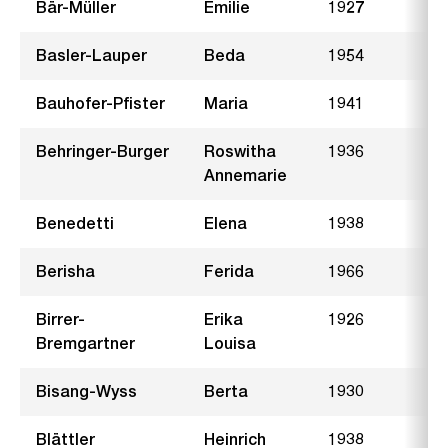
Bär-Müller
Emilie
1927
W
Basler-Lauper
Beda
1954
B
Bauhofer-Pfister
Maria
1941
W
Behringer-Burger
Roswitha
1936
F
Annemarie
Benedetti
Elena
1938
A
Berisha
Ferida
1966
Birrer-
Erika
1926
W
Bremgartner
Louisa
Bisang-Wyss
Berta
1930
G
Blättler
Heinrich
1938
B