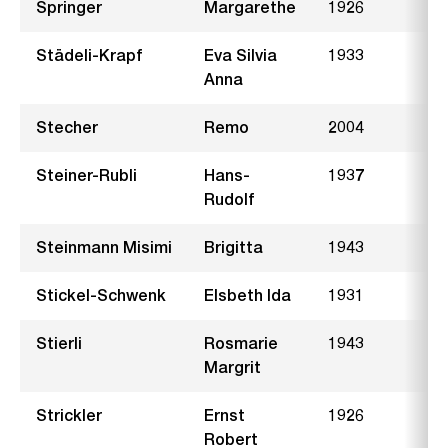
Springer
Margarethe
1926
B
Städeli-Krapf
Eva Silvia
1933
W
Anna
Stecher
Remo
2004
M
Steiner-Rubli
Hans-
1937
G
Rudolf
Steinmann Misimi
Brigitta
1943
A
Stickel-Schwenk
Elsbeth Ida
1931
L
Stierli
Rosmarie
1943
L
Margrit
Strickler
Ernst
1926
N
Robert