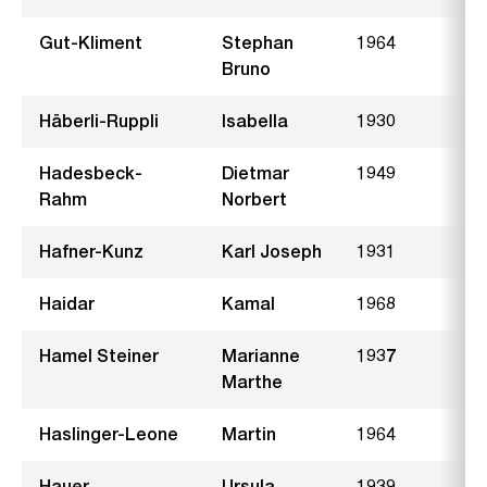
Gut-Kliment
Stephan
1964
W
Bruno
Häberli-Ruppli
Isabella
1930
M
Hadesbeck-
Dietmar
1949
I
Rahm
Norbert
Hafner-Kunz
Karl Joseph
1931
H
Haidar
Kamal
1968
B
Hamel Steiner
Marianne
1937
D
Marthe
Haslinger-Leone
Martin
1964
G
Hauer
Ursula
1939
B