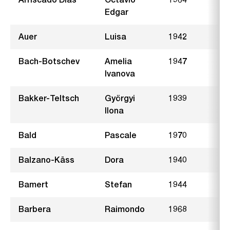
Edgar
Auer
Luisa
1942
A
Bach-Botschev
Amelia
1947
H
Ivanova
Bakker-Teltsch
Györgyi
1939
H
Ilona
Bald
Pascale
1970
U
Balzano-Käss
Dora
1940
H
Bamert
Stefan
1944
F
Barbera
Raimondo
1968
G