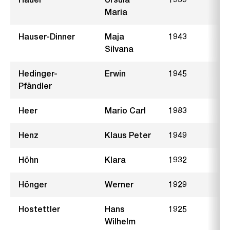
Maria
Hauser-Dinner
Maja
1943
Silvana
Hedinger-
Erwin
1945
B
Pfändler
Heer
Mario Carl
1983
Henz
Klaus Peter
1949
E
Höhn
Klara
1932
S
Hönger
Werner
1929
S
Hostettler
Hans
1925
W
Wilhelm