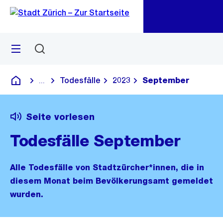
Zu
Zu
Sprunglink
Navigation
Menü
Suchen
M
öf
Todesfälle
2023
September
...
Blende alle Breadcrumbs ein
Deutsch
Seite vorlesen
Todesfälle September
Alle Todesfälle von Stadtzürcher*innen, die in
diesem Monat beim Bevölkerungsamt gemeldet
wurden.