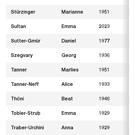
Stürzinger
Marianne
1951
Sultan
Emma
2023
H
Sutter-Gmür
Daniel
1977
B
Szegvary
Georg
1936
B
Tanner
Marlies
1951
A
Tanner-Neff
Alice
1933
A
Thöni
Beat
1946
N
Tobler-Strub
Emma
1929
F
Traber-Urchini
Anna
1929
L