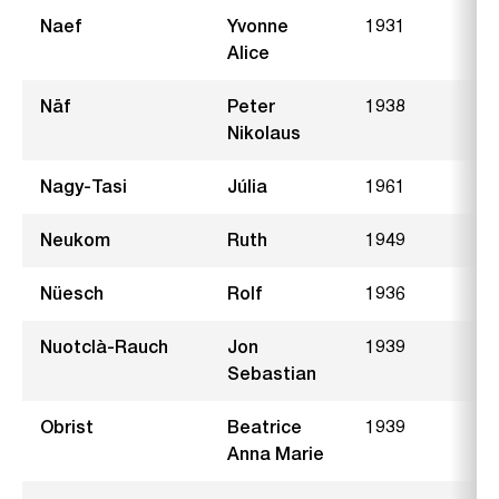
Naef
Yvonne
1931
M
Alice
Näf
Peter
1938
H
Nikolaus
Nagy-Tasi
Júlia
1961
L
Neukom
Ruth
1949
M
Nüesch
Rolf
1936
B
Nuotclà-Rauch
Jon
1939
Sebastian
Obrist
Beatrice
1939
H
Anna Marie