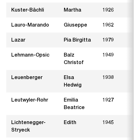
Kuster-Bächli
Martha
1926
H
Lauro-Marando
Giuseppe
1962
K
Lazar
Pia Birgitta
1979
R
Lehmann-Opsic
Balz
1949
G
Christof
Leuenberger
Elsa
1938
W
Hedwig
Leutwyler-Rohr
Emilia
1927
F
Beatrice
Lichtenegger-
Edith
1945
I
Stryeck