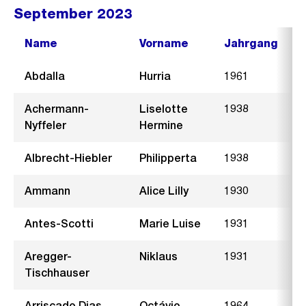
September 2023
Name
Vorname
Jahrgang
Abdalla
Hurria
1961
Achermann-
Liselotte
1938
Nyffeler
Hermine
Albrecht-Hiebler
Philipperta
1938
I
Ammann
Alice Lilly
1930
Antes-Scotti
Marie Luise
1931
Aregger-
Niklaus
1931
Z
Tischhauser
Arriscado Dias
Octávio
1964
O