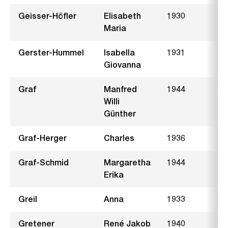
Geisser-Höfler
Elisabeth
1930
G
Maria
Gerster-Hummel
Isabella
1931
F
Giovanna
Graf
Manfred
1944
L
Willi
Günther
Graf-Herger
Charles
1936
H
Graf-Schmid
Margaretha
1944
L
Erika
Greil
Anna
1933
L
Gretener
René Jakob
1940
K