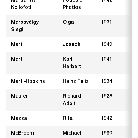
Koliofoti
Photios
Marosvölgyi-
Olga
1931
S
Siegl
Marti
Joseph
1949
M
Marti
Karl
1941
F
Herbert
Marti-Hopkins
Heinz Felix
1934
Maurer
Richard
1928
B
Adolf
Mazza
Rita
1942
D
McBroom
Michael
1960
H