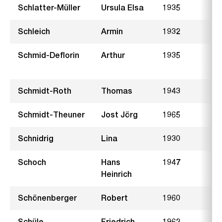
Schlatter-Müller
Ursula Elsa
1935
T
Schleich
Armin
1932
K
Schmid-Deflorin
Arthur
1935
F
S
Schmidt-Roth
Thomas
1943
A
Schmidt-Theuner
Jost Jörg
1965
B
Schnidrig
Lina
1930
W
Schoch
Hans
1947
R
Heinrich
Schönenberger
Robert
1960
I
Schüle
Friedrich
1962