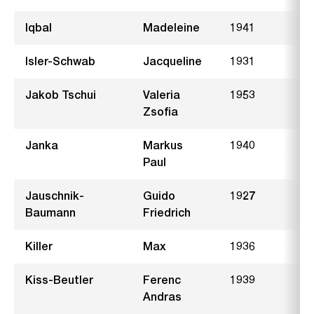
Iqbal
Madeleine
1941
S
Isler-Schwab
Jacqueline
1931
B
Jakob Tschui
Valeria
1953
S
Zsofia
Janka
Markus
1940
R
Paul
Jauschnik-
Guido
1927
Baumann
Friedrich
Killer
Max
1936
Kiss-Beutler
Ferenc
1939
G
Andras