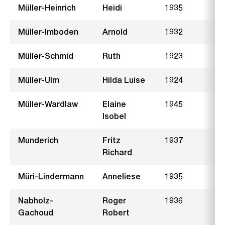
Müller-Heinrich
Heidi
1935
W
Müller-Imboden
Arnold
1932
F
Müller-Schmid
Ruth
1923
G
Müller-Ulm
Hilda Luise
1924
F
Müller-Wardlaw
Elaine
1945
S
Isobel
Munderich
Fritz
1937
S
Richard
Müri-Lindermann
Anneliese
1935
E
Nabholz-
Roger
1936
D
Gachoud
Robert