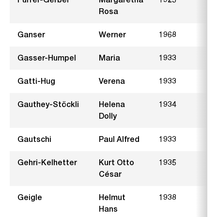
Rosa
Ganser
Werner
1968
Gasser-Humpel
Maria
1933
R
Gatti-Hug
Verena
1933
Gauthey-Stöckli
Helena
1934
F
Dolly
Gautschi
Paul Alfred
1933
S
Gehri-Kelhetter
Kurt Otto
1935
B
César
Geigle
Helmut
1938
B
Hans