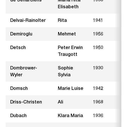
Elisabeth
Delvai-Rainolter
Rita
1941
M
Demiroglu
Mehmet
1956
Detsch
Peter Erwin
1950
M
Traugott
Dombrower-
Sophie
1930
S
Wyler
Sylvia
Domsch
Marie Luise
1942
Driss-Christen
Ali
1968
L
Dubach
Klara Maria
1936
I