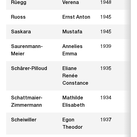
Rüegg
Verena
1948
K
Ruoss
Ernst Anton
1945
B
Saskara
Mustafa
1945
G
Saurenmann-
Annelies
1939
F
Meier
Emma
Schärer-Pilloud
Eliane
1935
B
Renée
Constance
Schattmaier-
Mathilde
1934
B
Zimmermann
Elisabeth
Scheiwiller
Egon
1937
S
Theodor