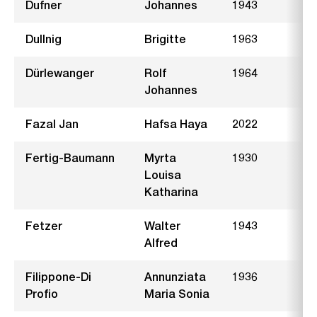
Dufner
Johannes
1943
Dullnig
Brigitte
1963
F
Dürlewanger
Rolf
1964
I
Johannes
Fazal Jan
Hafsa Haya
2022
S
Fertig-Baumann
Myrta
1930
R
Louisa
Katharina
Fetzer
Walter
1943
Alfred
Filippone-Di
Annunziata
1936
Profio
Maria Sonia