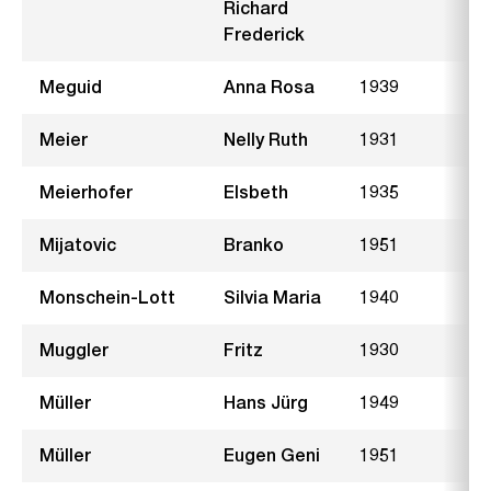
Richard
Frederick
Meguid
Anna Rosa
1939
Meier
Nelly Ruth
1931
I
Meierhofer
Elsbeth
1935
K
Mijatovic
Branko
1951
Monschein-Lott
Silvia Maria
1940
I
Muggler
Fritz
1930
L
Müller
Hans Jürg
1949
P
Müller
Eugen Geni
1951
G