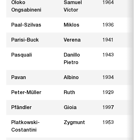
Oloko
Samuel
1964
Ongsabineni
Víctor
Paal-Szilvas
Miklos
1936
Parisi-Buck
Verena
1941
E
Pasquali
Danillo
1943
J
Pietro
Pavan
Albino
1934
B
Peter-Müller
Ruth
1929
F
Pfändler
Gioia
1997
N
Platkowski-
Zygmunt
1953
F
Costantini