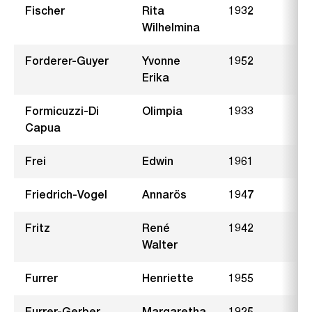
Fischer
Rita
1932
S
Wilhelmina
Forderer-Guyer
Yvonne
1952
H
Erika
Formicuzzi-Di
Olimpia
1933
H
Capua
Frei
Edwin
1961
Friedrich-Vogel
Annarös
1947
F
Fritz
René
1942
O
Walter
Furrer
Henriette
1955
G
Furrer-Gerber
Margaretha
1925