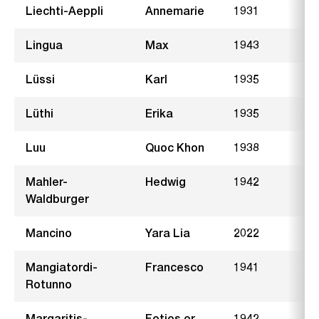
Liechti-Aeppli
Annemarie
1931
F
Lingua
Max
1943
L
Lüssi
Karl
1935
H
Lüthi
Erika
1935
Z
Luu
Quoc Khon
1938
Z
Mahler-
Hedwig
1942
B
Waldburger
Mancino
Yara Lia
2022
I
Mangiatordi-
Francesco
1941
R
Rotunno
Margaritis-
Fotios or
1942
O