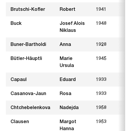
Brutschi-Kofler
Robert
1941
H
Buck
Josef Alois
1948
N
Niklaus
Buner-Bartholdi
Anna
1928
Bütler-Häuptli
Marie
1945
A
Ursula
Capaul
Eduard
1933
U
Casanova-Jaun
Rosa
1933
W
Chtchebelenkova
Nadejda
1958
L
Clausen
Margot
1953
Hanna