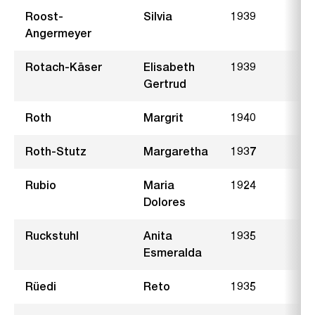
Roost-
Silvia
1939
F
Angermeyer
Rotach-Käser
Elisabeth
1939
A
Gertrud
Roth
Margrit
1940
G
Roth-Stutz
Margaretha
1937
P
Rubio
Maria
1924
B
Dolores
Ruckstuhl
Anita
1935
B
Esmeralda
Rüedi
Reto
1935
B