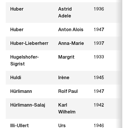
Huber
Astrid
1936
Adele
Huber
Anton Alois
1947
S
Huber-Lieberherr
Anna-Marie
1937
L
Hugelshofer-
Margrit
1933
M
Sigrist
Huldi
Irène
1945
F
Hürlimann
Rolf Paul
1947
G
Hürlimann-Salaj
Karl
1942
D
Wilhelm
Illi-Ullert
Urs
1946
T