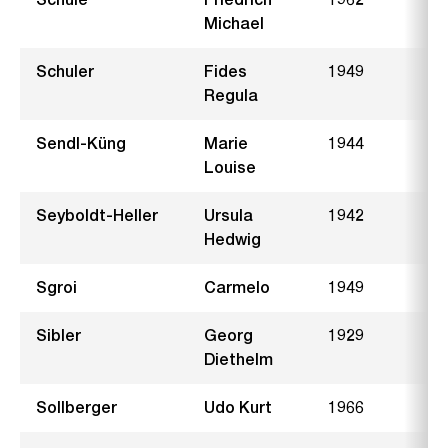
Michael
Schuler
Fides
1949
Regula
Sendl-Küng
Marie
1944
S
Louise
Seyboldt-Heller
Ursula
1942
M
Hedwig
Sgroi
Carmelo
1949
M
Sibler
Georg
1929
Diethelm
Sollberger
Udo Kurt
1966
H