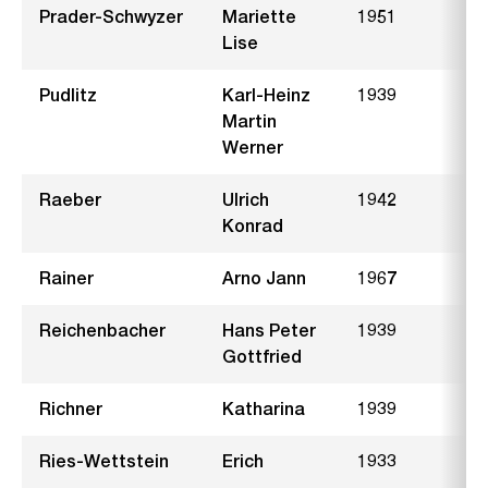
Prader-Schwyzer
Mariette
1951
S
Lise
Pudlitz
Karl-Heinz
1939
Z
Martin
Werner
Raeber
Ulrich
1942
B
Konrad
Rainer
Arno Jann
1967
Reichenbacher
Hans Peter
1939
T
Gottfried
Richner
Katharina
1939
R
Ries-Wettstein
Erich
1933
G