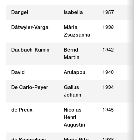
Dangel
Isabella
1957
K
Dätwyler-Varga
Mària
1938
I
Zsuzsànna
Daubach-Kümin
Bernd
1942
U
Martin
David
Arulappu
1940
F
De Carlo-Peyer
Gallus
1934
H
Johann
de Preux
Nicolas
1945
D
Henri
Augustin
de Senarclens
Maria Rita
1938
L