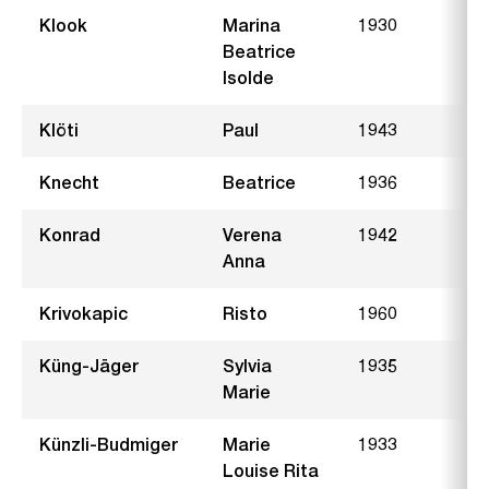
Klook
Marina
1930
Beatrice
Isolde
Klöti
Paul
1943
L
Knecht
Beatrice
1936
A
Konrad
Verena
1942
Anna
Krivokapic
Risto
1960
E
Küng-Jäger
Sylvia
1935
L
Marie
Künzli-Budmiger
Marie
1933
B
Louise Rita