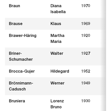
Braun
Diana
1970
L
Isabella
Brause
Klaus
1969
H
Brawer-Häring
Martha
1920
S
Maria
Briner-
Walter
1927
S
Schumacher
Brocca-Gujer
Hildegard
1952
S
Brönnimann-
Werner
1949
D
Cadusch
Bruniera
Lorenz
1930
Bruno