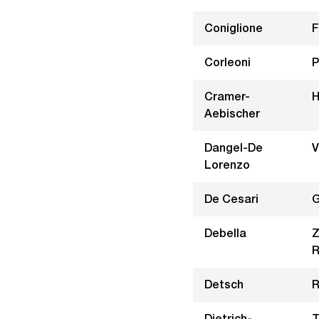
Coniglione
F
Corleoni
P
Cramer-
H
Aebischer
Dangel-De
V
Lorenzo
De Cesari
G
Debella
Z
R
Detsch
R
Dietrich-
T