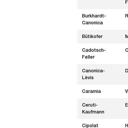
F
Burkhardt-
R
Canonica
Bütikofer
M
Cadotsch-
C
Feller
Canonica-
D
Lèvis
Caramia
V
Ceruti-
E
Kaufmann
Cipolat
H