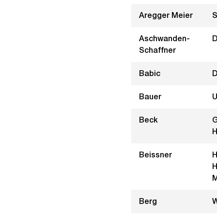
Aregger Meier
S
Aschwanden-
D
Schaffner
Babic
D
Bauer
U
Beck
G
H
Beissner
H
H
M
Berg
W