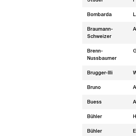
Bombarda
L
Braumann-
A
Schweizer
Brenn-
G
Nussbaumer
Brugger-Illi
W
Bruno
A
Buess
A
Bühler
H
Bühler
E