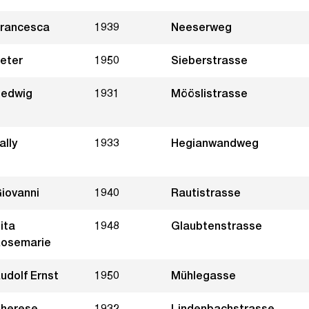
rancesca
1939
Neeserweg
eter
1950
Sieberstrasse
edwig
1931
Mööslistrasse
ally
1933
Hegianwandweg
iovanni
1940
Rautistrasse
ita
1948
Glaubtenstrasse
osemarie
udolf Ernst
1950
Mühlegasse
herese
1932
Lindenbachstrasse