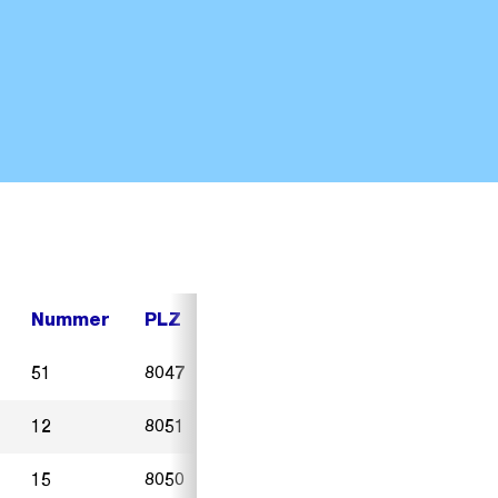
Nummer
PLZ
Ort
Sterbedatum
51
8047
Zürich
09.11.2024
12
8051
Zürich
14.08.2024
15
8050
Zürich
11.11.2024