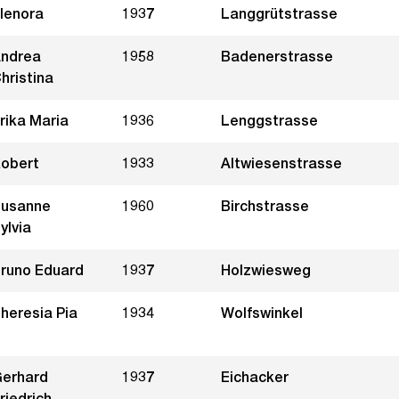
lenora
1937
Langgrütstrasse
ndrea
1958
Badenerstrasse
hristina
rika Maria
1936
Lenggstrasse
obert
1933
Altwiesenstrasse
usanne
1960
Birchstrasse
ylvia
runo Eduard
1937
Holzwiesweg
heresia Pia
1934
Wolfswinkel
erhard
1937
Eichacker
riedrich