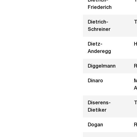
Friederich
Dietrich-
T
Schreiner
Dietz-
H
Anderegg
Diggelmann
R
Dinaro
M
A
Diserens-
T
Dietiker
Dogan
R