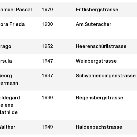
amuel Pascal
1970
Entlisbergstrasse
ora Frieda
1930
Am Suteracher
rago
1952
Heerenschürlistrasse
rsula
1947
Weinbergstrasse
eorg
1937
Schwamendingenstrasse
ermann
ildegard
1930
Regensbergstrasse
elene
athilde
alther
1949
Haldenbachstrasse