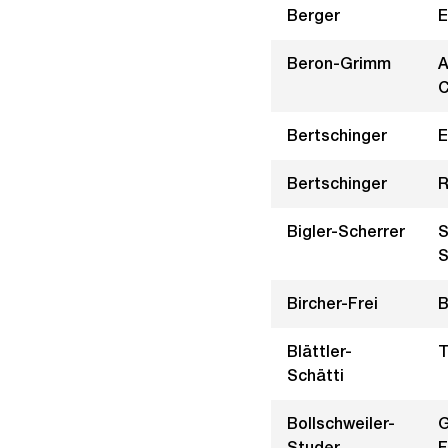
Berger
E
Beron-Grimm
A
C
Bertschinger
E
Bertschinger
R
Bigler-Scherrer
S
S
Bircher-Frei
B
Blättler-
T
Schätti
Bollschweiler-
G
Studer
F