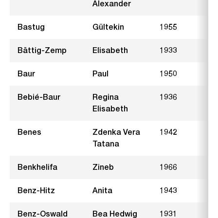
Alexander
Bastug
Gültekin
1955
Bättig-Zemp
Elisabeth
1933
S
Baur
Paul
1950
I
Bebié-Baur
Regina
1936
B
Elisabeth
Benes
Zdenka Vera
1942
S
Tatana
Benkhelifa
Zineb
1966
Benz-Hitz
Anita
1943
S
Benz-Oswald
Bea Hedwig
1931