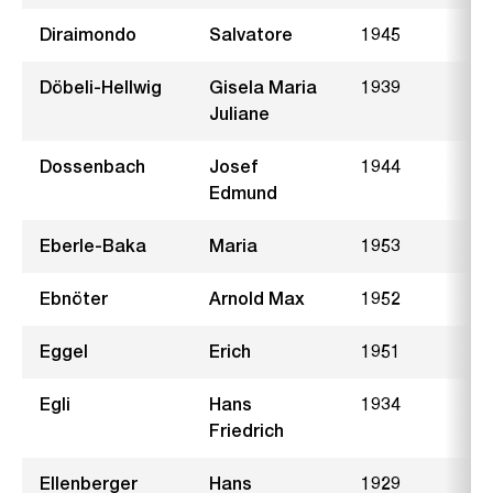
Diraimondo
Salvatore
1945
B
Döbeli-Hellwig
Gisela Maria
1939
W
Juliane
Dossenbach
Josef
1944
L
Edmund
Eberle-Baka
Maria
1953
S
Ebnöter
Arnold Max
1952
Z
Eggel
Erich
1951
F
Egli
Hans
1934
H
Friedrich
Ellenberger
Hans
1929
B