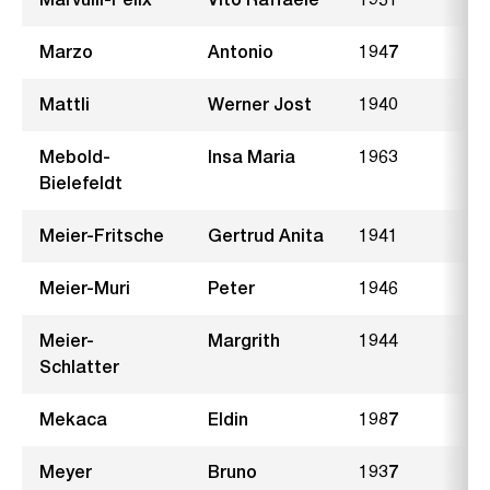
Marzo
Antonio
1947
S
Mattli
Werner Jost
1940
S
Mebold-
Insa Maria
1963
T
Bielefeldt
Meier-Fritsche
Gertrud Anita
1941
L
Meier-Muri
Peter
1946
Meier-
Margrith
1944
N
Schlatter
Mekaca
Eldin
1987
R
Meyer
Bruno
1937