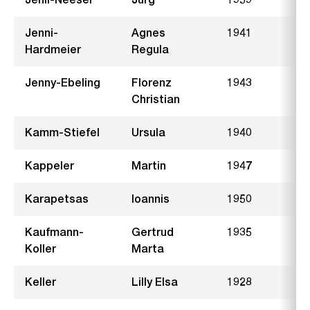
Jenni-
Agnes
1941
H
Hardmeier
Regula
Jenny-Ebeling
Florenz
1943
M
Christian
Kamm-Stiefel
Ursula
1940
R
Kappeler
Martin
1947
Karapetsas
Ioannis
1950
W
Kaufmann-
Gertrud
1935
H
Koller
Marta
Keller
Lilly Elsa
1928
B