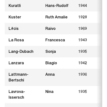
Kuratli
Hans-Rudolf
1944
B
Kuster
Ruth Amalie
1928
G
L#cis
Raivo
1969
T
La Rosa
Francesca
1943
Lang-Dubach
Sonja
1935
H
Lanzara
Biagio
1942
A
Lattmann-
Anna
1936
F
Bertschi
S
Lavrova-
Nina
1935
S
Issersch