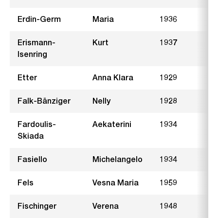
Erdin-Germ
Maria
1936
M
Erismann-
Kurt
1937
M
Isenring
Etter
Anna Klara
1929
B
Falk-Bänziger
Nelly
1928
P
Fardoulis-
Aekaterini
1934
Skiada
Fasiello
Michelangelo
1934
F
Fels
Vesna Maria
1959
R
Fischinger
Verena
1948
K