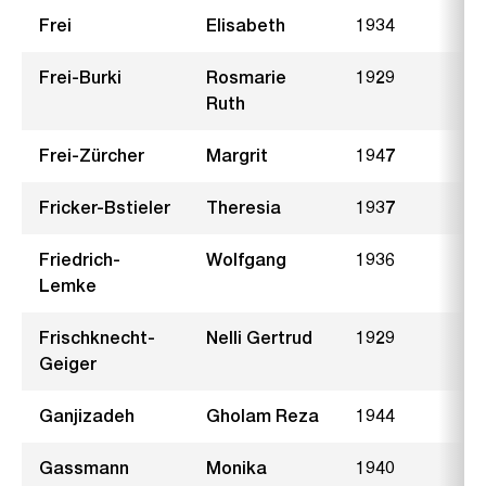
Frei
Elisabeth
1934
M
Frei-Burki
Rosmarie
1929
P
Ruth
Frei-Zürcher
Margrit
1947
A
Fricker-Bstieler
Theresia
1937
P
Friedrich-
Wolfgang
1936
L
Lemke
Frischknecht-
Nelli Gertrud
1929
T
Geiger
Ganjizadeh
Gholam Reza
1944
E
Gassmann
Monika
1940
T