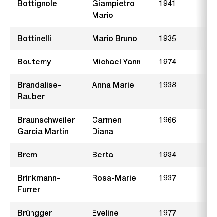
Bottignole
Giampietro
1941
L
Mario
Bottinelli
Mario Bruno
1935
H
Boutemy
Michael Yann
1974
T
Brandalise-
Anna Marie
1938
S
Rauber
Braunschweiler
Carmen
1966
U
Garcia Martin
Diana
Brem
Berta
1934
Brinkmann-
Rosa-Marie
1937
H
Furrer
Brüngger
Eveline
1977
T