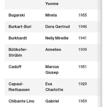
Yvonne
Bugarski
Mirela
1955
Burkart-Buri
Dora Gertrud
1946
P
Burkhardt
Nelly Mireille
1941
Bütikofer-
Annelies
1939
I
Strübin
Caduff
Marcus
1951
Giusep
Capaul-
Eva
1929
F
Riethausen
Charlotte
Chibante Lino
Gabriel
1959
S