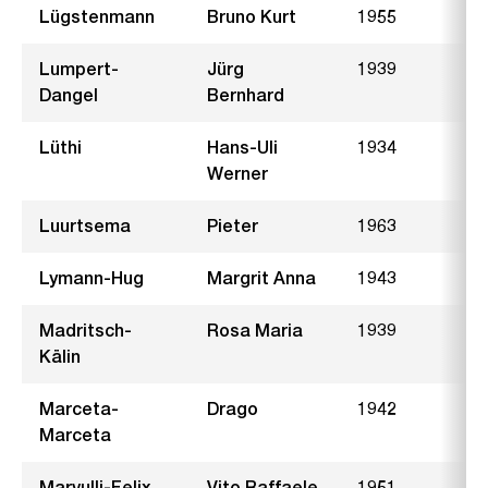
Lügstenmann
Bruno Kurt
1955
J
Lumpert-
Jürg
1939
Dangel
Bernhard
Lüthi
Hans-Uli
1934
S
Werner
Luurtsema
Pieter
1963
B
Lymann-Hug
Margrit Anna
1943
Z
Madritsch-
Rosa Maria
1939
N
Kälin
Marceta-
Drago
1942
L
Marceta
Marvulli-Felix
Vito Raffaele
1951