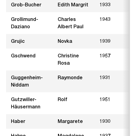
Grob-Bucher
Edith Margrit
1933
A
Grollimund-
Charles
1943
F
Daziano
Albert Paul
S
Grujic
Novka
1939
Gschwend
Christine
1957
Rosa
Guggenheim-
Raymonde
1931
S
Niddam
Gutzwiller-
Rolf
1951
T
Häusermann
Haber
Margarete
1930
T
Hahne
Magdalene
1937
M