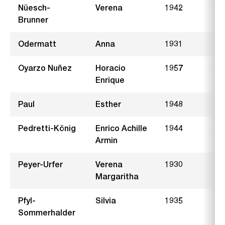
Nüesch-
Verena
1942
F
Brunner
Odermatt
Anna
1931
B
Oyarzo Nuñez
Horacio
1957
H
Enrique
Paul
Esther
1948
Pedretti-König
Enrico Achille
1944
I
Armin
Peyer-Urfer
Verena
1930
E
Margaritha
Pfyl-
Silvia
1935
R
Sommerhalder