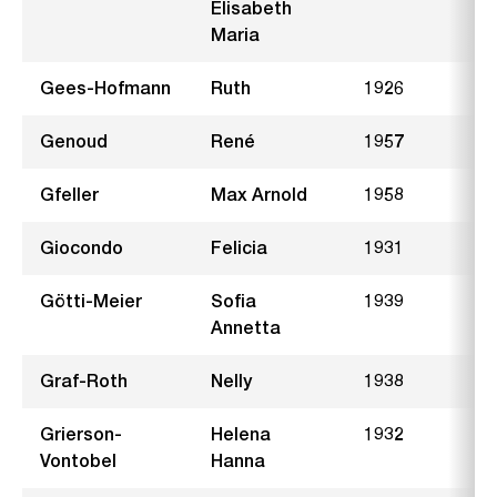
Elisabeth
Maria
Gees-Hofmann
Ruth
1926
Genoud
René
1957
A
Gfeller
Max Arnold
1958
Giocondo
Felicia
1931
H
Götti-Meier
Sofia
1939
Annetta
Graf-Roth
Nelly
1938
S
Grierson-
Helena
1932
G
Vontobel
Hanna