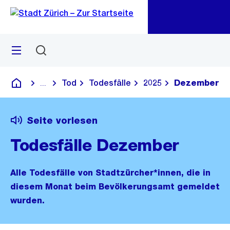
Zu
Zu
Sprunglink
Navigation
Menü
Suchen
M
öf
Tod
Todesfälle
2025
Dezember
...
Blende alle Breadcrumbs ein
Deutsch
Seite vorlesen
Todesfälle Dezember
Alle Todesfälle von Stadtzürcher*innen, die in
diesem Monat beim Bevölkerungsamt gemeldet
wurden.