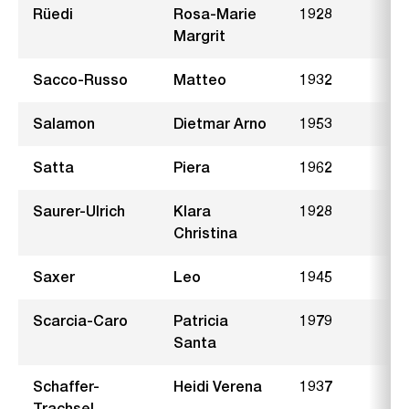
Rüedi
Rosa-Marie
1928
H
Margrit
Sacco-Russo
Matteo
1932
A
Salamon
Dietmar Arno
1953
A
Satta
Piera
1962
O
Saurer-Ulrich
Klara
1928
N
Christina
Saxer
Leo
1945
Scarcia-Caro
Patricia
1979
B
Santa
Schaffer-
Heidi Verena
1937
G
Trachsel