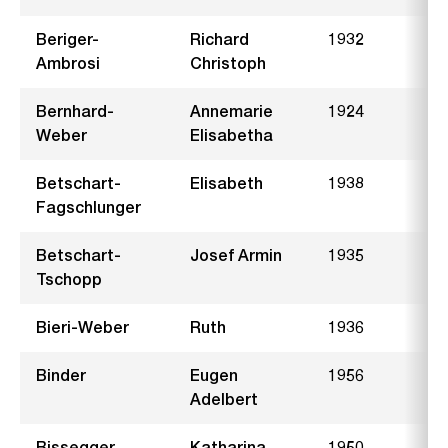
Beriger-
Richard
1932
F
Ambrosi
Christoph
Bernhard-
Annemarie
1924
F
Weber
Elisabetha
Betschart-
Elisabeth
1938
Fagschlunger
Betschart-
Josef Armin
1935
M
Tschopp
Bieri-Weber
Ruth
1936
A
Binder
Eugen
1956
H
Adelbert
Bissegger
Katharina
1950
S