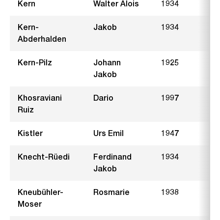
Kern
Walter Alois
1934
W
Kern-
Jakob
1934
W
Abderhalden
Kern-Pilz
Johann
1925
B
Jakob
Khosraviani
Dario
1997
H
Ruiz
Kistler
Urs Emil
1947
I
Knecht-Rüedi
Ferdinand
1934
F
Jakob
Kneubühler-
Rosmarie
1938
R
Moser