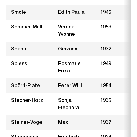
Smole
Edith Paula
1945
R
Sommer-Mülli
Verena
1953
W
Yvonne
Spano
Giovanni
1932
H
Spiess
Rosmarie
1949
M
Erika
Spörri-Plate
Peter Willi
1954
W
Stecher-Hotz
Sonja
1935
Z
Eleonora
Steiner-Vogel
Max
1937
Stirnemann-
Friedrich
1924
J