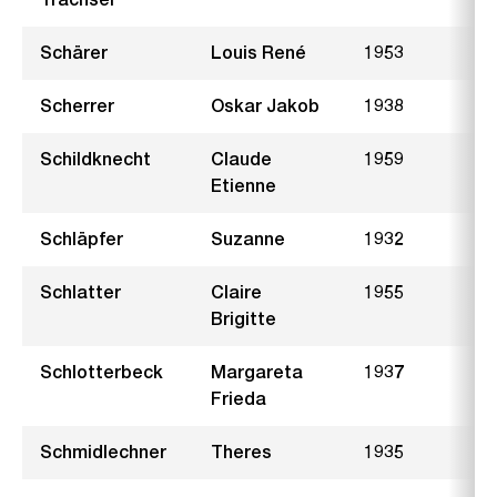
Schärer
Louis René
1953
E
Scherrer
Oskar Jakob
1938
L
Schildknecht
Claude
1959
Etienne
Schläpfer
Suzanne
1932
F
Schlatter
Claire
1955
M
Brigitte
Schlotterbeck
Margareta
1937
T
Frieda
Schmidlechner
Theres
1935
S