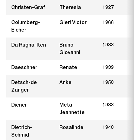
Christen-Graf
Theresia
1927
Columberg-
Gieri Victor
1966
G
Eicher
Da Rugna-Iten
Bruno
1933
B
Giovanni
Daeschner
Renate
1939
W
Detsch-de
Anke
1950
F
Zanger
Diener
Meta
1933
W
Jeannette
Dietrich-
Rosalinde
1940
L
Schmid