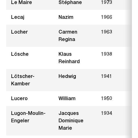
Le Maire
Stéphane
1973
S
Lecaj
Nazim
1966
H
Locher
Carmen
1963
Regina
Lösche
Klaus
1938
B
Reinhard
Lötscher-
Hedwig
1941
A
Kamber
Lucero
William
1950
B
Lugon-Moulin-
Jacques
1934
B
Engeler
Dominique
Marie