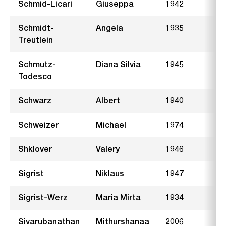
Schmid-Licari
Giuseppa
1942
A
Schmidt-
Angela
1935
S
Treutlein
Schmutz-
Diana Silvia
1945
A
Todesco
Schwarz
Albert
1940
B
Schweizer
Michael
1974
K
Shklover
Valery
1946
S
Sigrist
Niklaus
1947
G
Sigrist-Werz
Maria Mirta
1934
B
Sivarubanathan
Mithurshanaa
2006
G