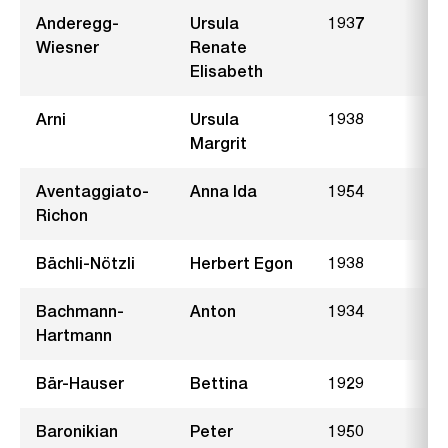
Anderegg-
Ursula
1937
W
Wiesner
Renate
Elisabeth
Arni
Ursula
1938
E
Margrit
Aventaggiato-
Anna Ida
1954
K
Richon
Bächli-Nötzli
Herbert Egon
1938
S
Bachmann-
Anton
1934
Z
Hartmann
Bär-Hauser
Bettina
1929
D
Baronikian
Peter
1950
I