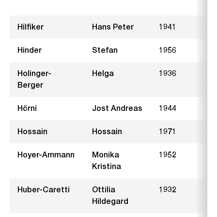
S
Hilfiker
Hans Peter
1941
Hinder
Stefan
1956
A
Holinger-
Helga
1936
H
Berger
Hörni
Jost Andreas
1944
M
Hossain
Hossain
1971
H
Hoyer-Ammann
Monika
1952
I
Kristina
Huber-Caretti
Ottilia
1932
S
Hildegard