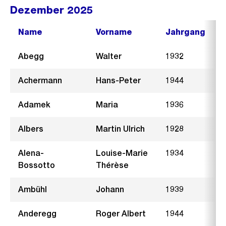
Dezember 2025
Name
Vorname
Jahrgang
Abegg
Walter
1932
R
Achermann
Hans-Peter
1944
F
Adamek
Maria
1936
Albers
Martin Ulrich
1928
Z
Alena-
Louise-Marie
1934
Bossotto
Thérèse
Ambühl
Johann
1939
F
Anderegg
Roger Albert
1944
R