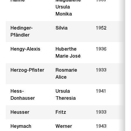
Ursula
Monika
Hedinger-
Silvia
1952
H
Pfändler
Hengy-Alexis
Huberthe
1936
Marie José
Herzog-Pfister
Rosmarie
1933
M
Alice
Hess-
Ursula
1941
H
Donhauser
Theresia
Heusser
Fritz
1933
S
Heymach
Werner
1943
M