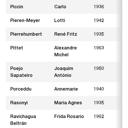
Piccin
Carlo
1936
Pieren-Meyer
Lotti
1942
H
Pierrehumbert
René Fritz
1935
Pittet
Alexandre
1963
B
Michel
Poejo
Joaquim
1950
Sapateiro
António
Porceddu
Annemarie
1940
C
Rasonyi
Maria Agnes
1935
H
Ravichagua
Frida Rosario
1962
Beltrán