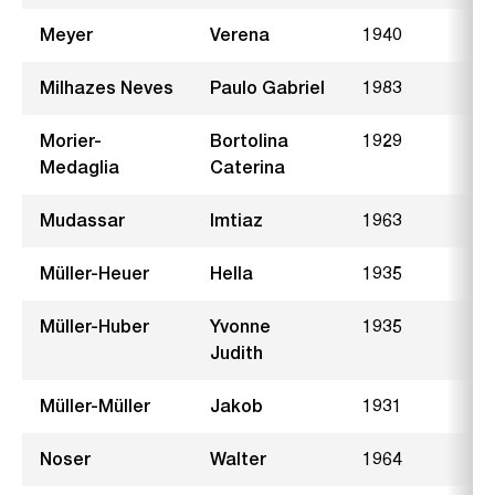
Meyer
Verena
1940
B
Milhazes Neves
Paulo Gabriel
1983
Morier-
Bortolina
1929
L
Medaglia
Caterina
Mudassar
Imtiaz
1963
H
Müller-Heuer
Hella
1935
B
Müller-Huber
Yvonne
1935
K
Judith
Müller-Müller
Jakob
1931
A
Noser
Walter
1964
A