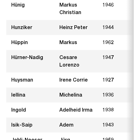
Hünig
Markus
1946
Christian
Hunziker
Heinz Peter
1944
Hüppin
Markus
1962
O
Hürner-Nadig
Cesare
1947
F
Lorenzo
Huysman
Irene Corrie
1927
Iellina
Michelina
1936
Ingold
Adelheid Irma
1938
W
Isik-Saip
Adem
1943
Jehli-Neeser
Jürg
1959
B