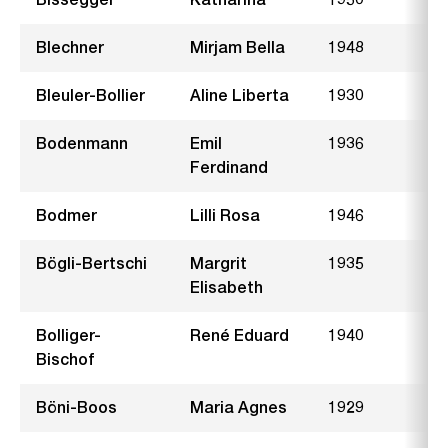
Blechner
Mirjam Bella
1948
B
Bleuler-Bollier
Aline Liberta
1930
M
Bodenmann
Emil
1936
H
Ferdinand
Bodmer
Lilli Rosa
1946
A
Bögli-Bertschi
Margrit
1935
Elisabeth
Bolliger-
René Eduard
1940
B
Bischof
Böni-Boos
Maria Agnes
1929
E