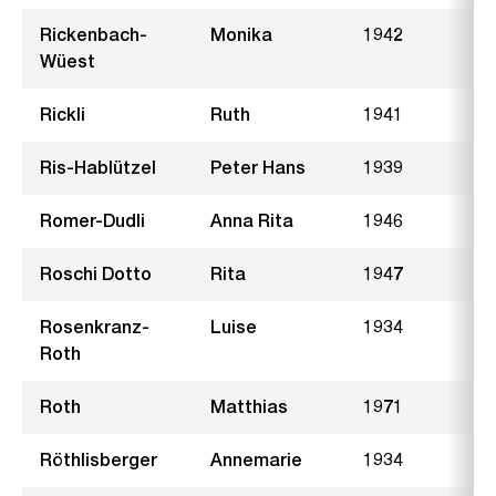
Rickenbach-
Monika
1942
Wüest
Rickli
Ruth
1941
A
Ris-Hablützel
Peter Hans
1939
K
Romer-Dudli
Anna Rita
1946
F
Roschi Dotto
Rita
1947
M
Rosenkranz-
Luise
1934
R
Roth
Roth
Matthias
1971
N
Röthlisberger
Annemarie
1934
Z