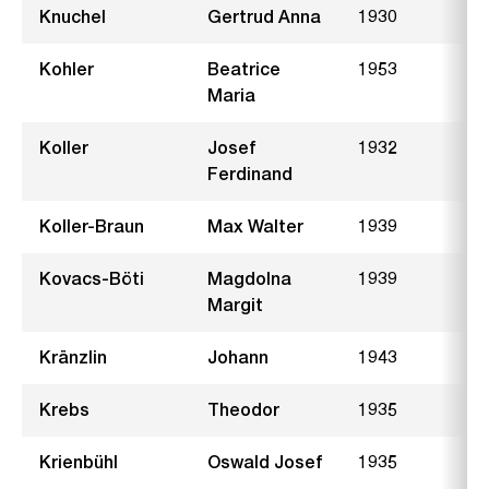
Knuchel
Gertrud Anna
1930
D
Kohler
Beatrice
1953
B
Maria
Koller
Josef
1932
Ferdinand
Koller-Braun
Max Walter
1939
H
Kovacs-Böti
Magdolna
1939
Margit
Kränzlin
Johann
1943
K
Krebs
Theodor
1935
F
Krienbühl
Oswald Josef
1935
F