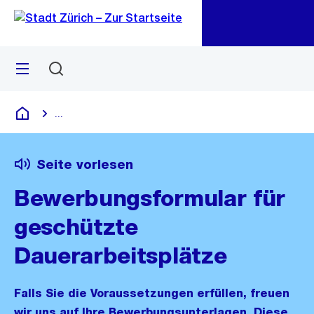
Zu
Zu
Sprunglink
Navigation
Menü
Suchen
M
öf
...
Blende alle Breadcrumbs ein
Deutsch
Seite vorlesen
Bewerbungsformular für
geschützte
Dauerarbeitsplätze
Falls Sie die Voraussetzungen erfüllen, freuen
wir uns auf Ihre Bewerbungsunterlagen. Diese