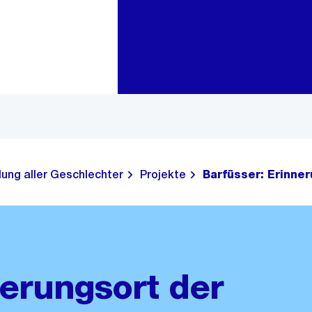
Zur Bereichsauswahl
Zum Inhalt
lung aller Geschlechter
Projekte
Barfüsser: Erinne
nerungsort der