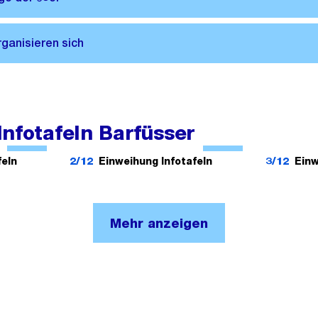
nfotafeln Barfüsser
Ö
Ö
f
f
feln
2/12
Einweihung Infotafeln
3/12
Einw
f
f
n
n
e
e
Mehr anzeigen
B
B
i
i
l
l
d
d
i
i