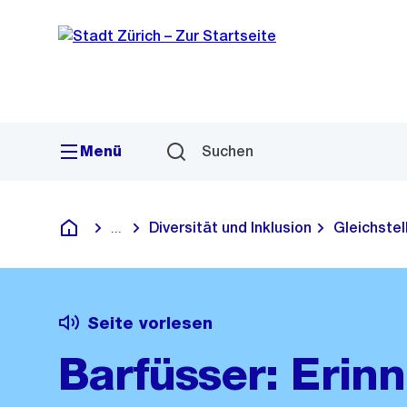
Sprunglink
Navigation
Menü
Suchen
Diversität und Inklusion
Gleichstel
...
Blende alle Breadcrumbs ein
Deutsch
Seite vorlesen
Barfüsser: Erin