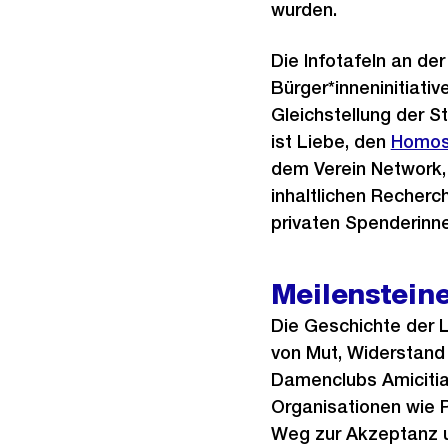
wurden.
Die Infotafeln an de
Bürger*inneninitiative
Gleichstellung der S
ist Liebe, den
Extern
Homose
dem Verein Network,
Link:
inhaltlichen Recher
privaten Spenderinne
Meilenstein
Die Geschichte der 
von Mut, Widerstand 
Damenclubs Amicitia
Organisationen wie 
Weg zur Akzeptanz u