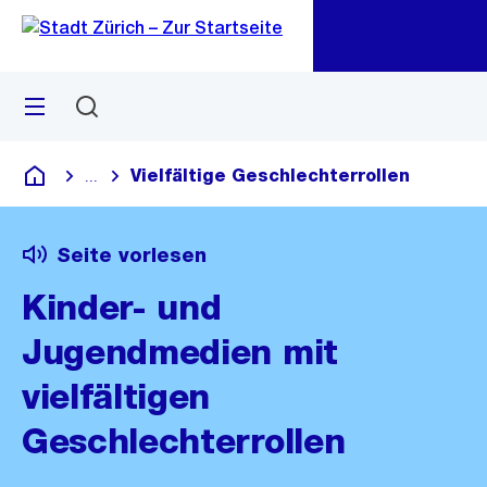
Zu
Zu
Sprunglink
Navigation
Menü
Suchen
M
öf
Vielfältige Geschlechterrollen
...
Blende alle Breadcrumbs ein
Deutsch
Seite vorlesen
Kinder- und
Jugendmedien mit
vielfältigen
Geschlechterrollen