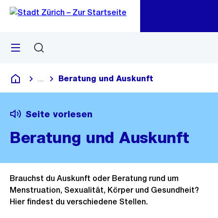
Zu
Zu
Sprunglink
Navigation
Menü
Suchen
M
öf
Beratung und Auskunft
...
Blende alle Breadcrumbs ein
Deutsch
Seite vorlesen
Beratung und Auskunft
Brauchst du Auskunft oder Beratung rund um
Menstruation, Sexualität, Körper und Gesundheit?
Hier findest du verschiedene Stellen.