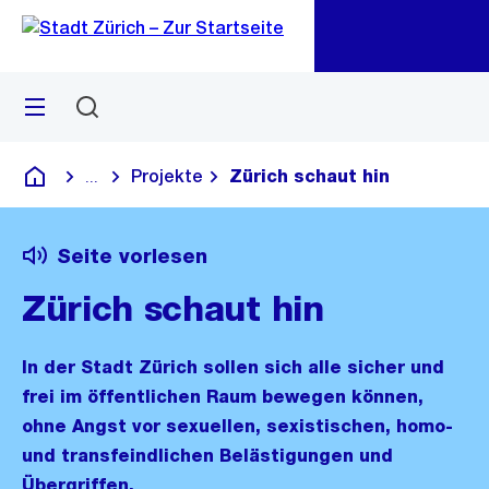
Zu
Zu
Sprunglink
Navigation
Menü
Suchen
M
öf
Projekte
Zürich schaut hin
...
Blende alle Breadcrumbs ein
Deutsch
Seite vorlesen
Zürich schaut hin
In der Stadt Zürich sollen sich alle sicher und
frei im öffentlichen Raum bewegen können,
ohne Angst vor sexuellen, sexistischen, homo-
und transfeindlichen Belästigungen und
Übergriffen.