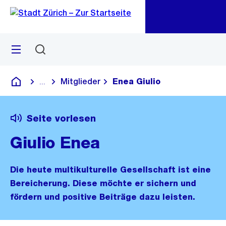
Zu
Zu
Sprunglink
Navigation
Menü
Suchen
M
öf
Mitglieder
Enea Giulio
...
Blende alle Breadcrumbs ein
Deutsch
Seite vorlesen
Giulio Enea
Die heute multikulturelle Gesellschaft ist eine
Bereicherung. Diese möchte er sichern und
fördern und positive Beiträge dazu leisten.