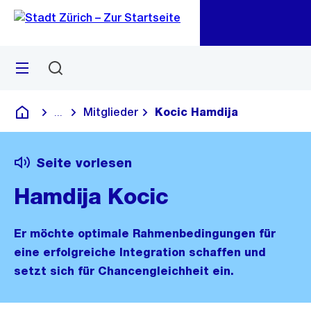
Zu
Zu
Sprunglink
Navigation
Menü
Suchen
M
öf
Mitglieder
Kocic Hamdija
...
Blende alle Breadcrumbs ein
Deutsch
Seite vorlesen
Hamdija Kocic
Er möchte optimale Rahmenbedingungen für
eine erfolgreiche Integration schaffen und
setzt sich für Chancengleichheit ein.