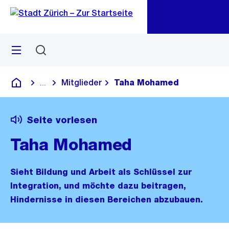
Zu
Zu
Sprunglink
Navigation
Menü
Suchen
M
öf
Mitglieder
Taha Mohamed
...
Blende alle Breadcrumbs ein
Deutsch
Seite vorlesen
Taha Mohamed
Sieht Bildung und Arbeit als Schlüssel zur
Integration, und möchte dazu beitragen,
Hindernisse in diesen Bereichen abzubauen.