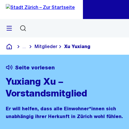
Zu
Zu
Sprunglink
Navigation
Menü
Suchen
M
öf
Mitglieder
Xu Yuxiang
...
Blende alle Breadcrumbs ein
Deutsch
Seite vorlesen
Yuxiang Xu –
Vorstandsmitglied
Er will helfen, dass alle Einwohner*innen sich
unabhängig ihrer Herkunft in Zürich wohl fühlen.