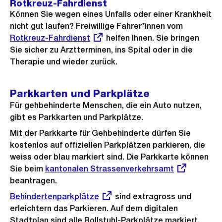
Rotkreuz-Fahrdienst
Können Sie wegen eines Unfalls oder einer Krankheit
nicht gut laufen? Freiwillige Fahrer*innen vom
Externer
Rotkreuz-Fahrdienst
helfen Ihnen. Sie bringen
Link:
Sie sicher zu Arztterminen, ins Spital oder in die
Therapie und wieder zurück.
Parkkarten und Parkplätze
Für gehbehinderte Menschen, die ein Auto nutzen,
gibt es Parkkarten und Parkplätze.
Mit der Parkkarte für Gehbehinderte dürfen Sie
kostenlos auf offiziellen Parkplätzen parkieren, die
weiss oder blau markiert sind. Die Parkkarte können
Sie beim
Externer
kantonalen Strassenverkehrsamt
beantragen.
Link:
Externer
Behindertenparkplätze
sind extragross und
Link:
erleichtern das Parkieren. Auf dem digitalen
Stadtplan sind alle Rollstuhl-Parkplätze markiert.