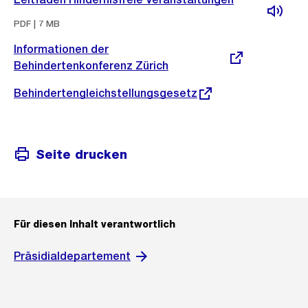
PDF | 7 MB
Externer
Informationen der
Link:
Behindertenkonferenz Zürich
Externer
Behindertengleichstellungsgesetz
Link:
Seite drucken
Für diesen Inhalt verantwortlich
Präsidialdepartement