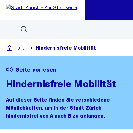
Zu
Zu
Sprunglink
Navigation
Menü
Suchen
M
öf
Hindernisfreie Mobilität
...
Blende alle Breadcrumbs ein
Deutsch
Seite vorlesen
Hindernisfreie Mobilität
Auf dieser Seite finden Sie verschiedene
Möglichkeiten, um in der Stadt Zürich
hindernisfrei von A nach B zu gelangen.