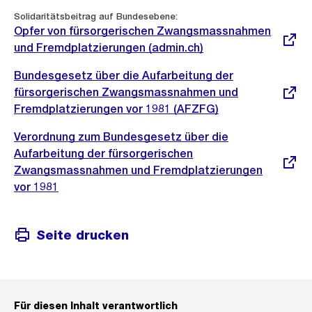
Externer
Solidaritätsbeitrag auf Bundesebene:
Link:
Opfer von fürsorgerischen Zwangsmassnahmen
und Fremdplatzierungen (admin.ch)
Externer
Bundesgesetz über die Aufarbeitung der
Link:
fürsorgerischen Zwangsmassnahmen und
Fremdplatzierungen vor 1981 (AFZFG)
Externer
Verordnung zum Bundesgesetz über die
Link:
Aufarbeitung der fürsorgerischen
Zwangsmassnahmen und Fremdplatzierungen
vor 1981
Seite drucken
Für diesen Inhalt verantwortlich