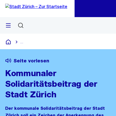
Zu
Zu
Sprunglink
Navigation
Menü
Suchen
M
öf
...
Blende alle Breadcrumbs ein
Deutsch
Seite vorlesen
Kommunaler
Solidaritätsbeitrag der
Stadt Zürich
Der kommunale Solidaritätsbeitrag der Stadt
Zürich soll ein Zeichen der Anerkennung des