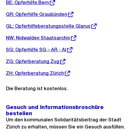
Externer
BE: Opferhilfe Bern
Link:
Externer
GR: Opferhilfe Graubünden
Link:
Externer
GL: Opferhilfeberatungsstelle Glarus
Link:
Externer
NW: Nidwalden Staatsarchiv
Link:
Externer
SG: Opferhilfe SG – AR - AI
Link:
Externer
ZG: Opferberatung Zug
Link:
Externer
ZH: Opferberatung Zürich
Link:
Die Beratung ist kostenlos.
Gesuch und Informationsbroschüre
bestellen
Um den kommunalen Solidaritätsbeitrag der Stadt
Zürich zu erhalten, müssen Sie ein Gesuch ausfüllen.