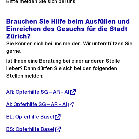
Bitte melden Sie sich bei uns.
Brauchen Sie Hilfe beim Ausfüllen und
Einreichen des Gesuchs für die Stadt
Zürich?
Sie können sich bei uns melden. Wir unterstützen Sie
gerne.
Ist Ihnen eine Beratung bei einer anderen Stelle
lieber? Dann dürfen Sie sich bei den folgenden
Stellen melden:
Externer
AR: Opferhilfe SG – AR - AI
Link:
Externer
AI: Opferhilfe SG – AR - AI
Link:
Externer
BL: Opferhilfe Basel
Link:
Externer
BS: Opferhilfe Basel
Link: