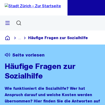
Zu
Zu
Sprunglink
Navigation
Menü
Suchen
M
öf
Häufige Fragen zur Sozialhilfe
...
Blende alle Breadcrumbs ein
Deutsch
Seite vorlesen
Häufige Fragen zur
Sozialhilfe
Wie funktioniert die Sozialhilfe? Wer hat
Anspruch darauf und welche Kosten werden
übernommen? Hier finden Sie die Antworten auf