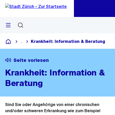
Navigation
Sprunglink
Zu
Zu
Menü
Suchen
M
öf
Krankheit: Information & Beratung
...
Blende alle Breadcrumbs ein
Deutsch
Seite vorlesen
Krankheit: Information &
Beratung
Sind Sie oder Angehörige von einer chronischen
und/oder schweren Erkrankung wie zum Beispiel