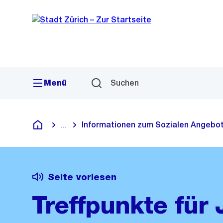
Navigation
Sprunglink
Menü
Suchen
Informationen zum Sozialen Angebot
...
Blende alle Breadcrumbs ein
Deutsch
Seite vorlesen
Treffpunkte für