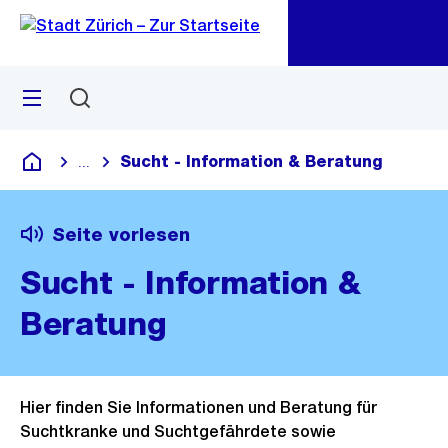
Navigation
Sprunglink
Zu
Zu
Menü
Suchen
M
öf
Sucht - Information & Beratung
...
Blende alle Breadcrumbs ein
Deutsch
Seite vorlesen
Sucht - Information &
Beratung
Hier finden Sie Informationen und Beratung für
Suchtkranke und Suchtgefährdete sowie