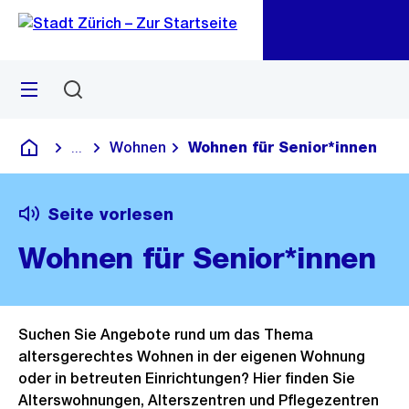
Navigation
Sprunglink
Zu
Zu
Menü
Suchen
M
öf
Wohnen
Wohnen für Senior*innen
...
Blende alle Breadcrumbs ein
Deutsch
Seite vorlesen
Wohnen für Senior*innen
Suchen Sie Angebote rund um das Thema
altersgerechtes Wohnen in der eigenen Wohnung
oder in betreuten Einrichtungen? Hier finden Sie
Alterswohnungen, Alterszentren und Pflegezentren