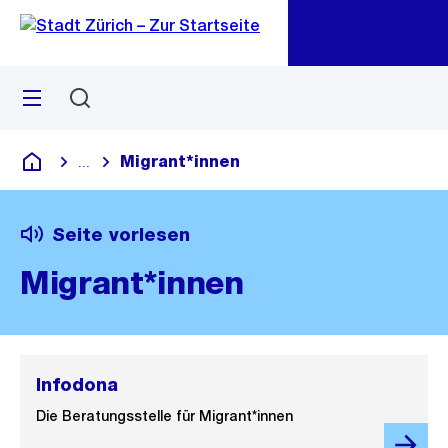
Zu
Zu
Sprunglink
Navigation
Menü
Suchen
M
öf
Migrant*innen
...
Blende alle Breadcrumbs ein
Deutsch
Seite vorlesen
Migrant*innen
Infodona
Die Beratungsstelle für Migrant*innen